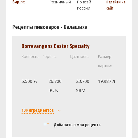
Бир.рф
Розничный
По всей
Перейти на
России
сайт
Рецепты пивоваров - Балашиха
Borrevangens Easter Specialty
Крепость:
Горечь:
Цветность:
Размер
партии:
5.500 %
26.700
23.700
19.987 л
IBUs
SRM
10 ингредиентов
Солод
Добавить в мои рецепты
CHÂTEAU PILSEN 2RS (1.5 SRM)
5.38 кг