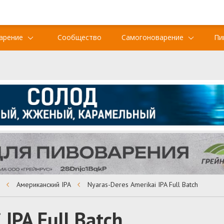
арение
Сообщество
Самогоноварение
Пи
ь
Американский IPA
Nyaras-Deres Amerikai IPA Full Batch
 IPA Full Batch