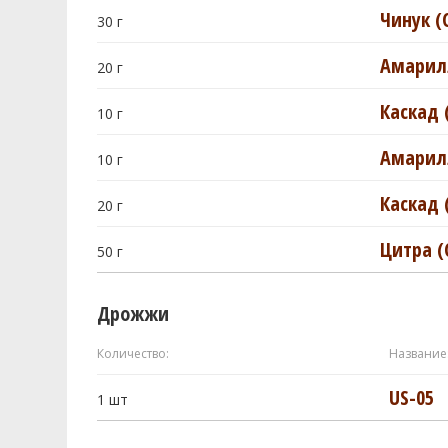
Чинук (
30
г
Амарилл
20
г
Каскад 
10
г
Амарилл
10
г
Каскад 
20
г
Цитра (C
50
г
Дрожжи
Количество:
Название
US-05
1
шт