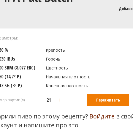
Добави
раметры:
180 %
Крепость
030 IBUs
Горечь
00 SRM (8.077 EBC)
Цветность
60 (14,7° P)
Начальная плотность
13 SG (3° P)
Конечная плотность
Пересчитать
мер партии(л):
арили пиво по этому рецепту?
Войдите
в сво
ккаунт и напишите про это