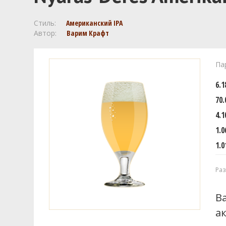
Стиль:
Американский IPA
Автор:
Варим Крафт
Па
6.
70.
4.1
1.0
1.0
Раз
В
а