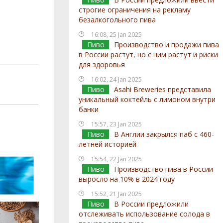
строгие ограничения на рекламу
безалкогольного пива
16:08, 25 Jan 2025
Пиво
Производство и продажи пива
в России растут, но с ним растут и риски
для здоровья
16:02, 24 Jan 2025
Пиво
Asahi Breweries представила
уникальный коктейль с лимоном внутри
банки
15:57, 23 Jan 2025
Пиво
В Англии закрылся паб с 460-
летней историей
15:54, 22 Jan 2025
Пиво
Производство пива в России
выросло на 10% в 2024 году
15:52, 21 Jan 2025
Пиво
В России предложили
отслеживать использование солода в