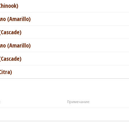
Chinook)
о (Amarillo)
(Cascade)
о (Amarillo)
(Cascade)
itra)
:
Примечание: