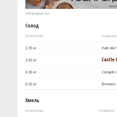
Ингредиенты:
Солод
Количество:
Название
2.70
кг
Pale Al
Castle 
2.50
кг
0.30
кг
Carapil
0.20
кг
Brewers 
Хмель
Количество:
Название: