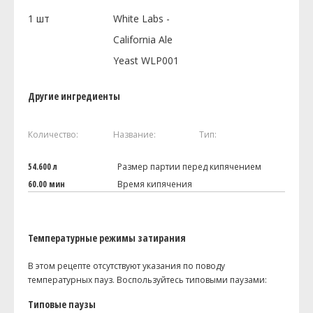
1
шт
White Labs -
California Ale
Yeast WLP001
Другие ингредиенты
Количество:
Название:
Тип:
54.600 л
Размер партии перед кипячением
60.00 мин
Время кипячения
Температурные режимы затирания
В этом рецепте отсутствуют указания по поводу
температурных пауз. Воспользуйтесь типовыми паузами:
Типовые паузы