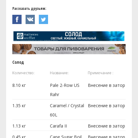
Рассказать друзьям:
Солод
Количество:
Название:
Примечание :
8.10
кг
Pale 2-Row US
Внесение в затор
Rahr
1.35
кг
Caramel / Crystal
Внесение в затор
60L
1.13
кг
Carafa II
Внесение в затор
0.45
кг
Cane Sugar Boil
Внесение в затор