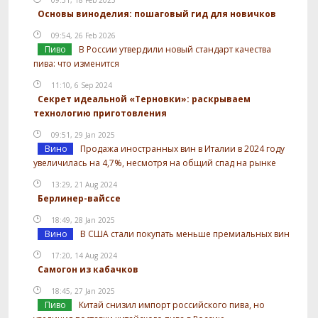
Основы виноделия: пошаговый гид для новичков
09:54, 26 Feb 2026
Пиво
В России утвердили новый стандарт качества
пива: что изменится
11:10, 6 Sep 2024
Секрет идеальной «Терновки»: раскрываем
технологию приготовления
09:51, 29 Jan 2025
Вино
Продажа иностранных вин в Италии в 2024 году
увеличилась на 4,7%, несмотря на общий спад на рынке
13:29, 21 Aug 2024
Берлинер-вайссе
18:49, 28 Jan 2025
Вино
В США стали покупать меньше премиальных вин
17:20, 14 Aug 2024
Самогон из кабачков
18:45, 27 Jan 2025
Пиво
Китай снизил импорт российского пива, но