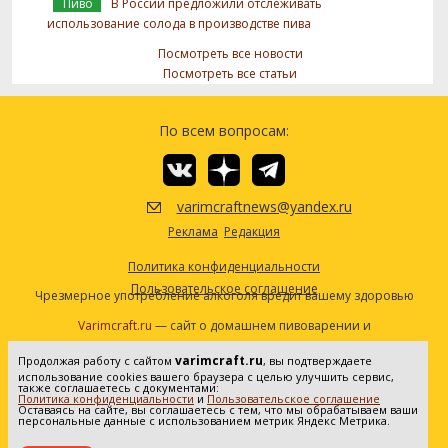
Пиво
В России предложили отслеживать
использование солода в производстве пива
Посмотреть все новости
Посмотреть все статьи
По всем вопросам:
varimcraftnews@yandex.ru
Реклама
Редакция
Политика конфиденциальности
Пользовательское соглашение
Чрезмерное употребление алкоголя вредит вашему здоровью
Varimcraft.ru
— сайт о домашнем пивоварении и
самогоноварении.
varimcraft.ru
Продолжая работу с сайтом
, вы подтверждаете
Сетевое издание «Варимкрафт». Зарегистрировано в
использование cookies вашего браузера с целью улучшить сервис,
Федеральной службе по надзору в сфере связи, информационных
также соглашаетесь с документами:
Политика конфиденциальности
и
Пользовательское соглашение
технологий и массовых коммуникаций (Роскомнадзор). Реестровая
Оставаясь на сайте, вы соглашаетесь с тем, что мы обрабатываем ваши
персональные данные с использованием метрик Яндекс Метрика.
запись ЭЛ No ФС77-80936 от 25.05.2021. Все права защищены. 16+