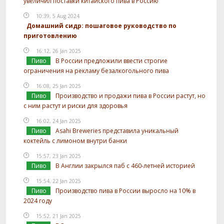
увеличил поставки китайского пива в Россию
10:39, 5 Aug 2024
Домашний сидр: пошаговое руководство по
приготовлению
16:12, 26 Jan 2025
Пиво
В России предложили ввести строгие
ограничения на рекламу безалкогольного пива
16:08, 25 Jan 2025
Пиво
Производство и продажи пива в России растут, но
с ним растут и риски для здоровья
16:02, 24 Jan 2025
Пиво
Asahi Breweries представила уникальный
коктейль с лимоном внутри банки
15:57, 23 Jan 2025
Пиво
В Англии закрылся паб с 460-летней историей
15:54, 22 Jan 2025
Пиво
Производство пива в России выросло на 10% в
2024 году
15:52, 21 Jan 2025