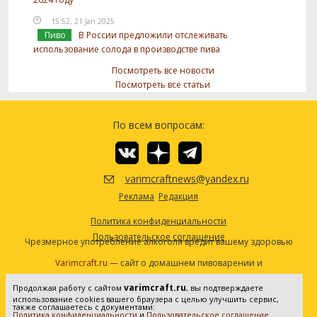
15:52, 21 Jan 2025
Пиво
В России предложили отслеживать
использование солода в производстве пива
Посмотреть все новости
Посмотреть все статьи
По всем вопросам:
varimcraftnews@yandex.ru
Реклама
Редакция
Политика конфиденциальности
Пользовательское соглашение
Чрезмерное употребление алкоголя вредит вашему здоровью
Varimcraft.ru
— сайт о домашнем пивоварении и
самогоноварении.
varimcraft.ru
Продолжая работу с сайтом
, вы подтверждаете
Сетевое издание «Варимкрафт». Зарегистрировано в
использование cookies вашего браузера с целью улучшить сервис,
Федеральной службе по надзору в сфере связи, информационных
также соглашаетесь с документами:
Политика конфиденциальности
и
Пользовательское соглашение