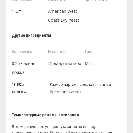
1
шт
American West
Coast Dry Yeast
Другие ингредиенты
Количество:
Название:
Тип:
0.25
чайная
Ирландский мох
Misc
ложка
13.892 л
Размер партии перед кипячением
60.00 мин
Время кипячения
Температурные режимы затирания
В этом рецепте отсутствуют указания по поводу
температурных пауз. Воспользуйтесь типовыми паузами: