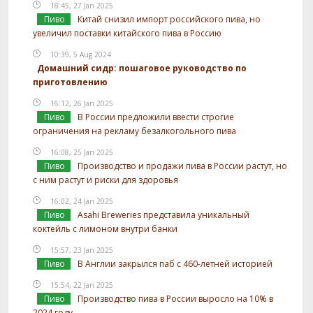
18:45, 27 Jan 2025
Пиво
Китай снизил импорт российского пива, но
увеличил поставки китайского пива в Россию
10:39, 5 Aug 2024
Домашний сидр: пошаговое руководство по
приготовлению
16:12, 26 Jan 2025
Пиво
В России предложили ввести строгие
ограничения на рекламу безалкогольного пива
16:08, 25 Jan 2025
Пиво
Производство и продажи пива в России растут, но
с ним растут и риски для здоровья
16:02, 24 Jan 2025
Пиво
Asahi Breweries представила уникальный
коктейль с лимоном внутри банки
15:57, 23 Jan 2025
Пиво
В Англии закрылся паб с 460-летней историей
15:54, 22 Jan 2025
Пиво
Производство пива в России выросло на 10% в
2024 году