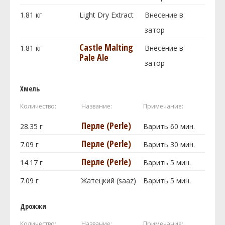
1.81
кг
Light Dry Extract
Внесение в
затор
Castle Malting
1.81
кг
Внесение в
Pale Ale
затор
Хмель
Количество:
Название:
Примечание:
Перле (Perle)
28.35
г
Варить 60 мин.
Перле (Perle)
7.09
г
Варить 30 мин.
Перле (Perle)
14.17
г
Варить 5 мин.
7.09
г
Жатецкий (saaz)
Варить 5 мин.
Дрожжи
Количество:
Название:
Примечание: