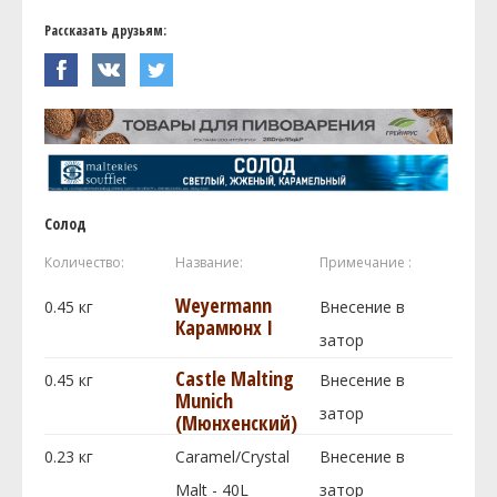
Рассказать друзьям:
Солод
Количество:
Название:
Примечание :
Weyermann
0.45
кг
Внесение в
Карамюнх I
затор
Castle Malting
0.45
кг
Внесение в
Munich
затор
(Мюнхенский)
0.23
кг
Caramel/Crystal
Внесение в
Malt - 40L
затор