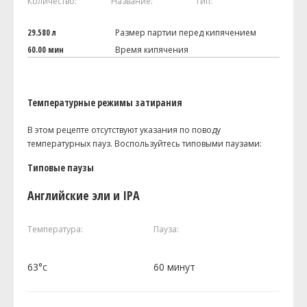
Количество:
Название:
Тип:
29.580 л
Размер партии перед кипячением
60.00 мин
Время кипячения
Температурные режимы затирания
В этом рецепте отсутствуют указания по поводу
температурных пауз. Воспользуйтесь типовыми паузами:
Типовые паузы
Английские эли и IPA
Температура:
Пауза:
63°c
60 минут