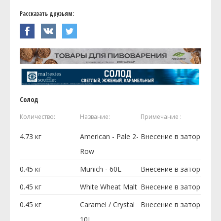
Рассказать друзьям:
Солод
Количество:
Название:
Примечание :
4.73
кг
American - Pale 2-
Внесение в затор
Row
0.45
кг
Munich - 60L
Внесение в затор
0.45
кг
White Wheat Malt
Внесение в затор
0.45
кг
Caramel / Crystal
Внесение в затор
10L