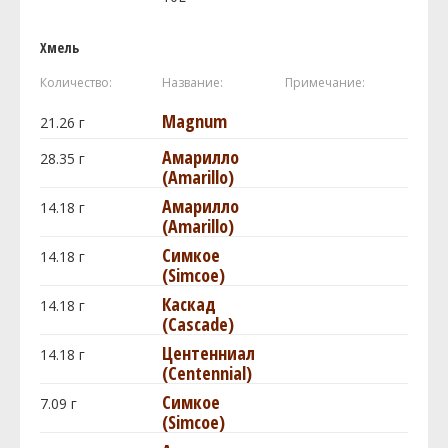
Хмель
Количество:
Название:
Примечание:
Magnum
21.26
г
Амарилло
28.35
г
(Amarillo)
Амарилло
14.18
г
(Amarillo)
Симкое
14.18
г
(Simcoe)
Каскад
14.18
г
(Cascade)
Центенниал
14.18
г
(Centennial)
Симкое
7.09
г
(Simcoe)