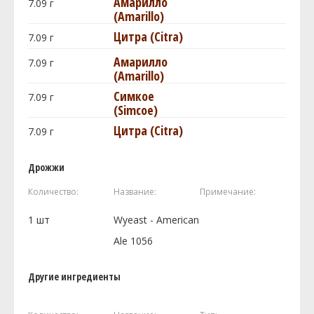
Амарилло
7.09
г
(Amarillo)
Цитра (Citra)
7.09
г
Амарилло
7.09
г
(Amarillo)
Симкое
7.09
г
(Simcoe)
Цитра (Citra)
7.09
г
Дрожжи
Количество:
Название:
Примечание:
1
шт
Wyeast - American
Ale 1056
Другие ингредиенты