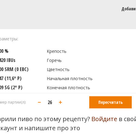
Добави
раметры:
000 %
Крепость
420 IBUs
Горечь
00 SRM (0 EBC)
Цветность
47 (11,6° P)
Начальная плотность
09 SG (2° P)
Конечная плотность
Пересчитать
мер партии(л):
арили пиво по этому рецепту?
Войдите
в сво
ккаунт и напишите про это