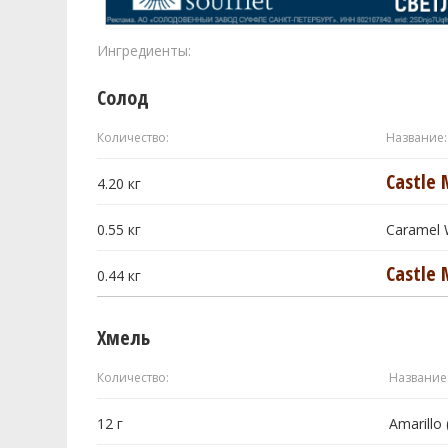
Ингредиенты:
Солод
Количество:
Название:
Castle 
4.20
кг
0.55
кг
Caramel 
Castle 
0.44
кг
Хмель
Количество:
Название
12
г
Amarillo 