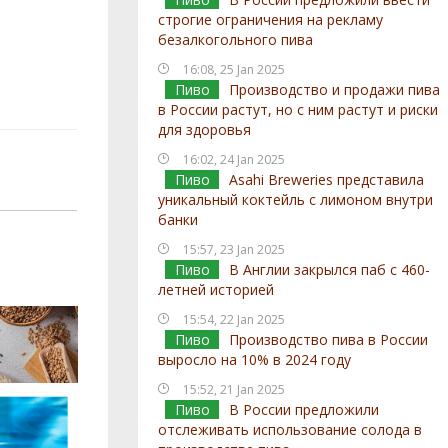
строгие ограничения на рекламу
безалкогольного пива
16:08, 25 Jan 2025
Пиво
Производство и продажи пива
в России растут, но с ним растут и риски
для здоровья
16:02, 24 Jan 2025
Пиво
Asahi Breweries представила
уникальный коктейль с лимоном внутри
банки
15:57, 23 Jan 2025
Пиво
В Англии закрылся паб с 460-
летней историей
15:54, 22 Jan 2025
Пиво
Производство пива в России
выросло на 10% в 2024 году
15:52, 21 Jan 2025
Пиво
В России предложили
отслеживать использование солода в