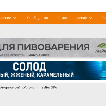
арение
Сообщество
Самогоноварение
Пи
Американский пэйл эль
Balter XPA