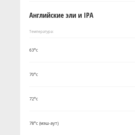
Английские эли и IPA
Температура:
63°c
70°c
72°c
78°c (мэш-аут)