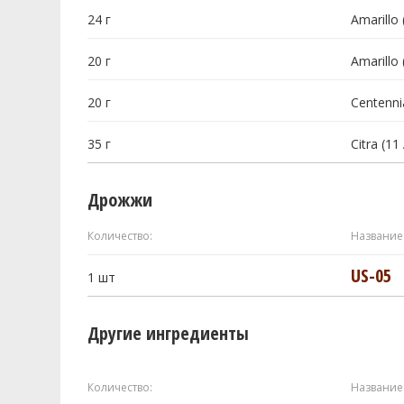
24
г
Amarillo 
20
г
Amarillo 
20
г
Centenni
35
г
Citra (11
Дрожжи
Количество:
Название
US-05
1
шт
Другие ингредиенты
Количество:
Название