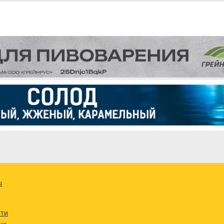
u
сти