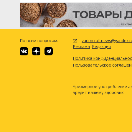
Амарилло (Amarillo)
Дрожжи
Safale American (DCL/Ferment
Посмотреть рецепт полн
По всем вопросам:
varimcraftnews@yandex.r
Реклама
Редакция
Политика конфиденциально
Пользовательское соглашен
Чрезмерное употребление а
вредит вашему здоровью