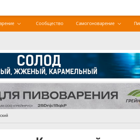
арение
Сообщество
Самогоноварение
Пи
ский