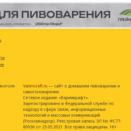
56.69 г
is #US-05)
1 шт
остью
u
сти
ие
лкоголя
Varimcraft.ru
— сайт о домашнем пивоварении и
самогоноварении.
Сетевое издание «Варимкрафт».
Зарегистрировано в Федеральной службе по
надзору в сфере связи, информационных
технологий и массовых коммуникаций
(Роскомнадзор). Реестровая запись ЭЛ No ФС77-
80936 от 25.05.2021. Все права защищены. 16+