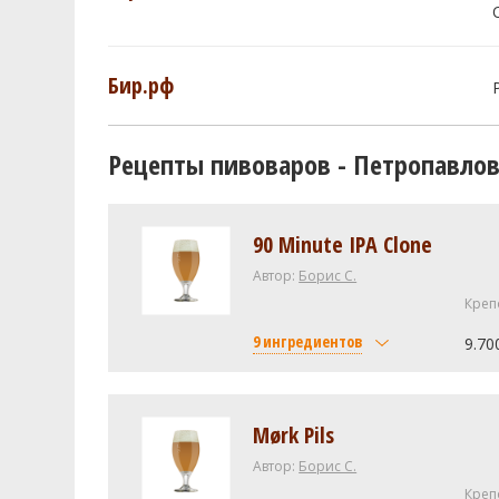
Бир.рф
Рецепты пивоваров - Петропавло
90 Minute IPA Clone
Автор:
Борис С.
Креп
9 ингредиентов
9.70
Солод
Viking malt Pilsner
Mørk Pils
Caramel/Crystal Malt - 35L (45
Автор:
Борис С.
Хмель
Креп