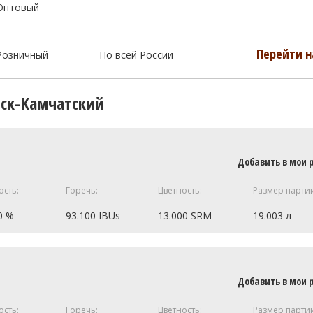
Оптовый
Перейти н
Розничный
По всей России
вск-Камчатский
Добавить в мои 
ость:
Горечь:
Цветность:
Размер парти
0 %
93.100 IBUs
13.000 SRM
19.003 л
26 кг
Добавить в мои 
.7 SRM)
0.9 кг
ость:
Горечь:
Цветность:
Размер парти