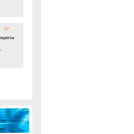
рецепты
и: