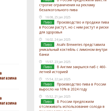
строгие ограничения на рекламу
безалкогольного пива
16:08, 25 Jan 2025
Пиво
Производство и продажи пива
в России растут, но с ним растут и риски
для здоровья
16:02, 24 Jan 2025
Пиво
Asahi Breweries представила
уникальный коктейль с лимоном внутри
банки
15:57, 23 Jan 2025
Пиво
В Англии закрылся паб с 460-
летней историей
а
магазина
15:54, 22 Jan 2025
Пиво
Производство пива в России
выросло на 10% в 2024 году
15:52, 21 Jan 2025
а
Пиво
В России предложили
магазина
отслеживать использование солода в