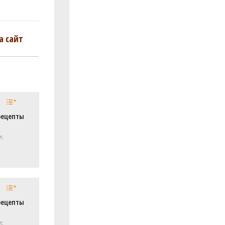
а сайт
рецепты
и:
рецепты
и: