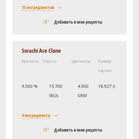
15 ингредиентов
Солод
Добавить в мои рецепты
Monachijski typ I (7.1 SRM)
6 кг
Pale Ale (2.8 SRM)
3.5 кг
Wędzony Steinbach (2.7 SRM)
3.5 кг
Sorachi Ace Clone
Caraaroma (177.7 SRM)
1.2 кг
Крепость:
Горечь:
Цветность:
Размер
Sugar, Table (Sucrose) (1.0 SRM)
1.2 кг
партии:
Carahell® (12.7 SRM)
1 кг
И ещё ингредиентов -
4
9.500 %
15.700
4.900
18.927 л
Хмель
IBUs
SRM
Маринка (Marynka)
100.07 г
Люблин (Lublin)
24.95 г
4 ингредиента
Амарилло (Amarillo)
15.03 г
Солод
Добавить в мои рецепты
Каскад (Cascade DE)
10.2 г
Castle Malting Pilsner Malt
7.08 кг