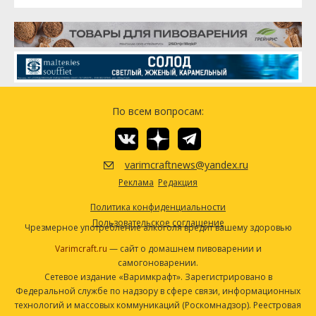
Hallertauer Mittelfrueh [4.0%]
92.14 г
Дрожжи
Wyeast 3655 Belgian Schelde
1 шт
(Wyeast #3655)
Другие ингредиенты
Семена кориандра
56.7 г
По всем вопросам:
Апельсиновая корка
28.35 г
Посмотреть рецепт полностью
varimcraftnews@yandex.ru
Реклама
Редакция
Политика конфиденциальности
Пользовательское соглашение
Чрезмерное употребление алкоголя вредит вашему здоровью
Varimcraft.ru
— сайт о домашнем пивоварении и
самогоноварении.
Сетевое издание «Варимкрафт». Зарегистрировано в
Федеральной службе по надзору в сфере связи, информационных
технологий и массовых коммуникаций (Роскомнадзор). Реестровая