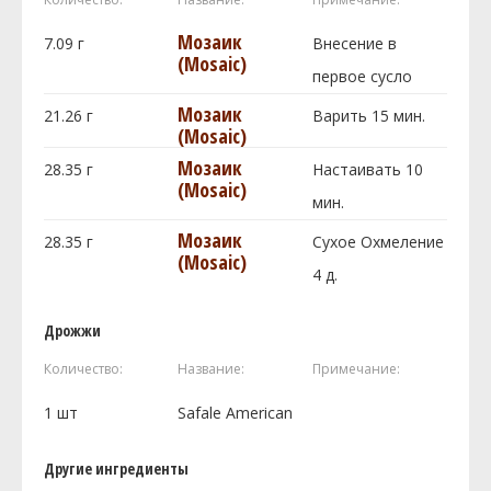
Мозаик
7.09
г
Внесение в
(Mosaic)
первое сусло
Мозаик
21.26
г
Варить 15 мин.
(Mosaic)
Мозаик
28.35
г
Настаивать 10
(Mosaic)
мин.
Мозаик
28.35
г
Сухое Охмеление
(Mosaic)
4 д.
Дрожжи
Количество:
Название:
Примечание:
1
шт
Safale American
Другие ингредиенты