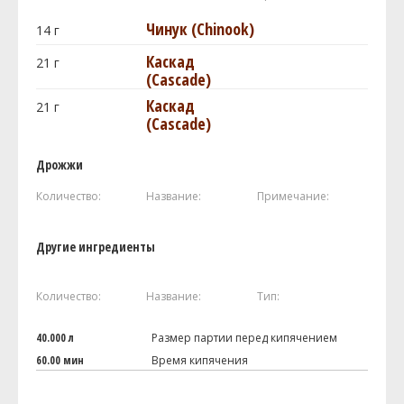
Чинук (Chinook)
14
г
Каскад
21
г
(Cascade)
Каскад
21
г
(Cascade)
Дрожжи
Количество:
Название:
Примечание:
Другие ингредиенты
Количество:
Название:
Тип:
40.000 л
Размер партии перед кипячением
60.00 мин
Время кипячения