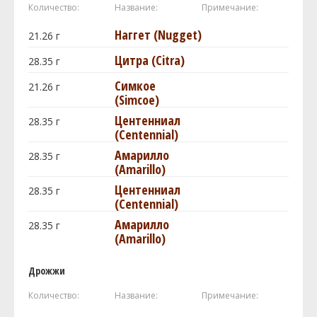
Количество:
Название:
Примечание:
Наггет (Nugget)
21.26
г
Цитра (Citra)
28.35
г
Симкое
21.26
г
(Simcoe)
Центенниал
28.35
г
(Centennial)
Амарилло
28.35
г
(Amarillo)
Центенниал
28.35
г
(Centennial)
Амарилло
28.35
г
(Amarillo)
Дрожжи
Количество:
Название:
Примечание: