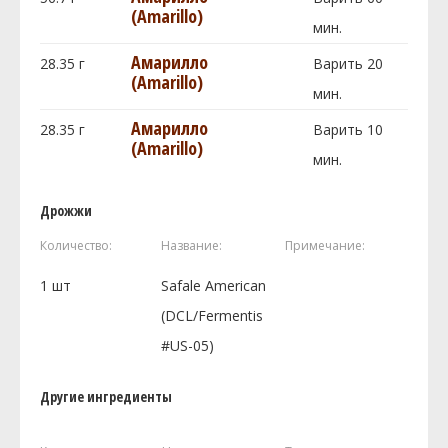
(Amarillo)
мин.
Амарилло
28.35
г
Варить 20
(Amarillo)
мин.
Амарилло
28.35
г
Варить 10
(Amarillo)
мин.
Дрожжи
Количество:
Название:
Примечание:
1
шт
Safale American
(DCL/Fermentis
#US-05)
Другие ингредиенты