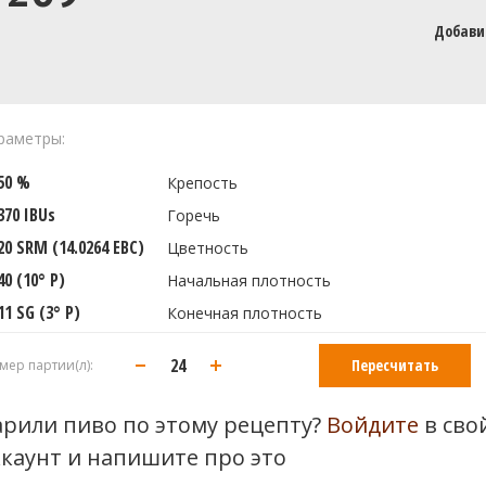
Добави
раметры:
850 %
Крепость
370 IBUs
Горечь
20 SRM (14.0264 EBC)
Цветность
40 (10° P)
Начальная плотность
11 SG (3° P)
Конечная плотность
Пересчитать
мер партии(л):
арили пиво по этому рецепту?
Войдите
в сво
ккаунт и напишите про это