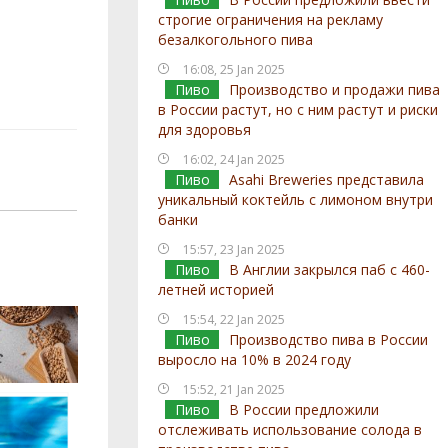
строгие ограничения на рекламу
безалкогольного пива
16:08, 25 Jan 2025
Пиво
Производство и продажи пива
в России растут, но с ним растут и риски
для здоровья
16:02, 24 Jan 2025
Пиво
Asahi Breweries представила
уникальный коктейль с лимоном внутри
банки
15:57, 23 Jan 2025
Пиво
В Англии закрылся паб с 460-
летней историей
15:54, 22 Jan 2025
Пиво
Производство пива в России
выросло на 10% в 2024 году
15:52, 21 Jan 2025
Пиво
В России предложили
отслеживать использование солода в