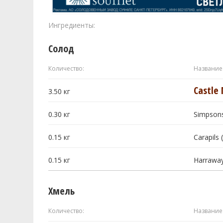
Ингредиенты:
Солод
Количество:
Название
Castle 
3.50
кг
0.30
кг
Simpsons
0.15
кг
Carapils 
0.15
кг
Harraway
Хмель
Количество:
Название