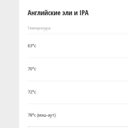
Английские эли и IPA
Температура:
63°c
70°c
72°c
78°c (мэш-аут)