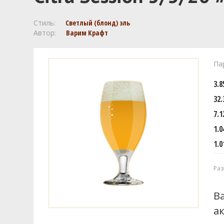
Стиль:
Светлый (блонд) эль
Автор:
Варим Крафт
Па
3.
32.
7.1
1.0
1.0
Раз
В
а