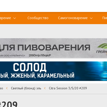
арение
Сообщество
Самогоноварение
Пи
во
Светлый (блонд) эль
Citra Session 3/5/20 #209
 #209