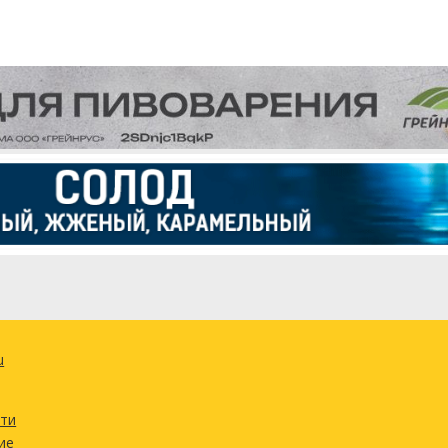
u
сти
ие