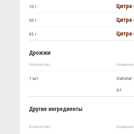
Цитра (
10
г
Цитра (
50
г
Цитра (
65
г
Дрожжи
Количество:
Название
1
шт
Danstar 
97
Другие ингредиенты
Количество:
Название