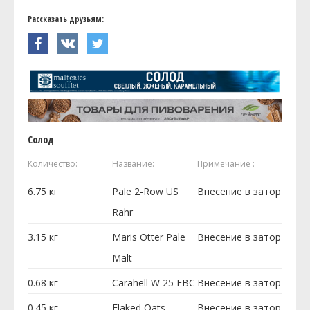
Рассказать друзьям:
Солод
Количество:
Название:
Примечание :
6.75
кг
Pale 2-Row US
Внесение в затор
Rahr
3.15
кг
Maris Otter Pale
Внесение в затор
Malt
0.68
кг
Carahell W 25 EBC
Внесение в затор
0.45
кг
Flaked Oats
Внесение в затор