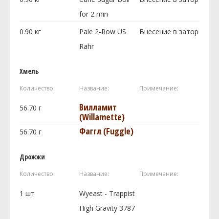
for 2 min
0.90
кг
Pale 2-Row US
Внесение в затор
Rahr
Хмель
Количество:
Название:
Примечание:
Вилламит
56.70
г
(Willamette)
Фаггл (Fuggle)
56.70
г
Дрожжи
Количество:
Название:
Примечание:
1
шт
Wyeast - Trappist
High Gravity 3787