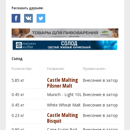
Рассказать друзьям:
Солод
Количество:
Название:
Примечание :
Castle Malting
5.85
кг
Внесение в затор
Pilsner Malt
0.45
кг
Munich - Light 10L
Внесение в затор
0.45
кг
White Wheat Malt
Внесение в затор
Castle Malting
0.23
кг
Внесение в затор
Bisquit
0.90
кг
Cane Sugar Boil
Внесение в затор