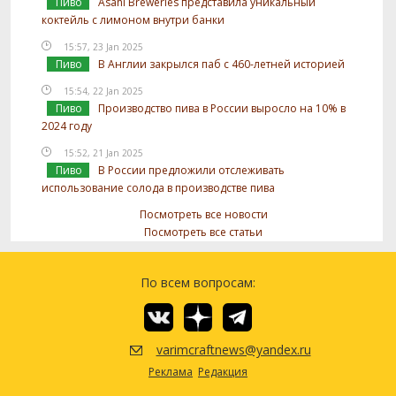
Пиво
Asahi Breweries представила уникальный
коктейль с лимоном внутри банки
15:57, 23 Jan 2025
Пиво
В Англии закрылся паб с 460-летней историей
15:54, 22 Jan 2025
Пиво
Производство пива в России выросло на 10% в
2024 году
15:52, 21 Jan 2025
Пиво
В России предложили отслеживать
использование солода в производстве пива
Посмотреть все новости
Посмотреть все статьи
По всем вопросам:
varimcraftnews@yandex.ru
Реклама
Редакция