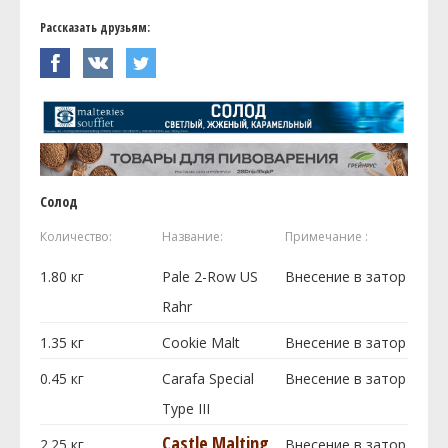
Рассказать друзьям:
Солод
Количество:
Название:
Примечание :
1.80
кг
Pale 2-Row US
Внесение в затор
Rahr
1.35
кг
Cookie Malt
Внесение в затор
0.45
кг
Carafa Special
Внесение в затор
Type III
Castle Malting
2.25
кг
Внесение в затор