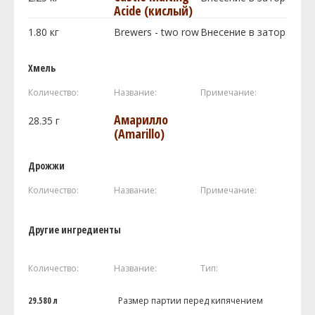
Acide (кислый)
1.80
кг
Brewers - two row
Внесение в затор
Хмель
Количество:
Название:
Примечание:
Амарилло
28.35
г
(Amarillo)
Дрожжи
Количество:
Название:
Примечание:
Другие ингредиенты
Количество:
Название:
Тип:
29.580 л
Размер партии перед кипячением