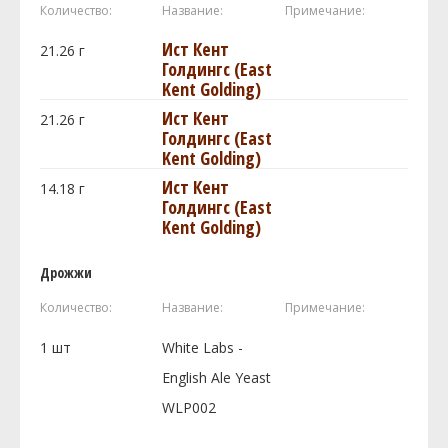
Количество:
Название:
Примечание:
Ист Кент
21.26
г
Голдингc (East
Kent Golding)
Ист Кент
21.26
г
Голдингc (East
Kent Golding)
Ист Кент
14.18
г
Голдингc (East
Kent Golding)
Дрожжи
Количество:
Название:
Примечание:
1
шт
White Labs -
English Ale Yeast
WLP002