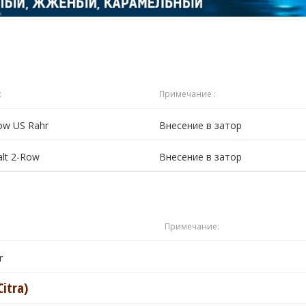
:
Примечание :
ow US Rahr
Внесение в затор
alt 2-Row
Внесение в затор
Примечание:
r
itra)