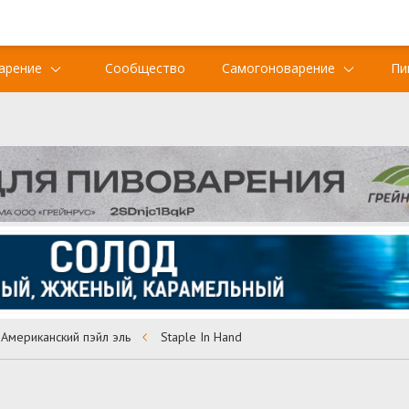
арение
Сообщество
Самогоноварение
Пи
Американский пэйл эль
Staple In Hand