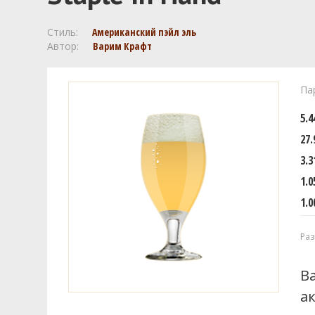
Стиль:
Американский пэйл эль
Автор:
Варим Крафт
Па
5.
27.
3.3
1.0
1.0
Раз
В
а