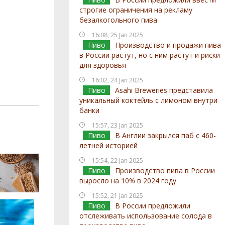
строгие ограничения на рекламу
безалкогольного пива
16:08, 25 Jan 2025
Пиво
Производство и продажи пива
в России растут, но с ним растут и риски
для здоровья
16:02, 24 Jan 2025
Пиво
Asahi Breweries представила
уникальный коктейль с лимоном внутри
банки
15:57, 23 Jan 2025
Пиво
В Англии закрылся паб с 460-
летней историей
15:54, 22 Jan 2025
Пиво
Производство пива в России
выросло на 10% в 2024 году
15:52, 21 Jan 2025
Пиво
В России предложили
отслеживать использование солода в