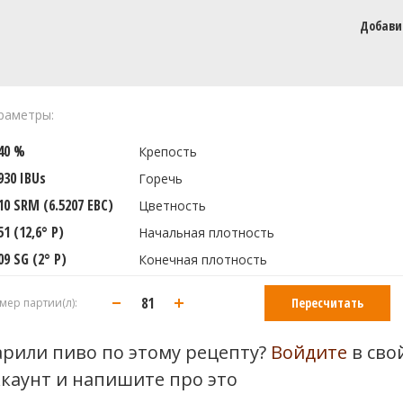
Добави
раметры:
440 %
Крепость
930 IBUs
Горечь
10 SRM (6.5207 EBC)
Цветность
51 (12,6° P)
Начальная плотность
09 SG (2° P)
Конечная плотность
Пересчитать
мер партии(л):
арили пиво по этому рецепту?
Войдите
в сво
ккаунт и напишите про это