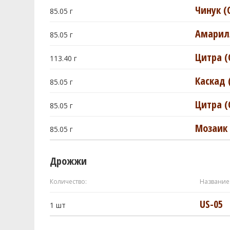
Чинук (
85.05
г
Амарилл
85.05
г
Цитра (C
113.40
г
Каскад 
85.05
г
Цитра (C
85.05
г
Мозаик 
85.05
г
Дрожжи
Количество:
Название
US-05
1
шт