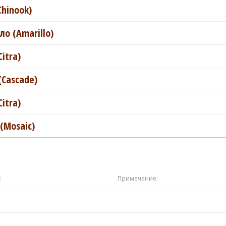
Chinook)
о (Amarillo)
itra)
(Cascade)
itra)
(Mosaic)
:
Примечание: