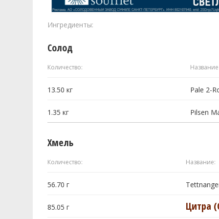
Ингредиенты:
Солод
Количество:
Название
13.50
кг
Pale 2-R
1.35
кг
Pilsen M
Хмель
Количество:
Название:
56.70
г
Tettnange
Цитра (C
85.05
г