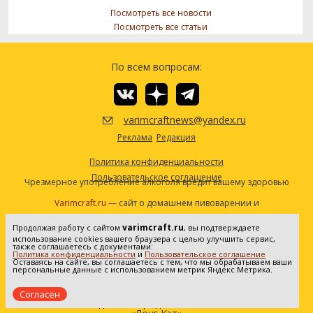
Посмотреть все новости
Посмотреть все статьи
По всем вопросам:
varimcraftnews@yandex.ru
Реклама
Редакция
Политика конфиденциальности
Пользовательское соглашение
Чрезмерное употребление алкоголя вредит вашему здоровью
Varimcraft.ru
— сайт о домашнем пивоварении и
самогоноварении.
varimcraft.ru
Продолжая работу с сайтом
, вы подтверждаете
Сетевое издание «Варимкрафт». Зарегистрировано в
использование cookies вашего браузера с целью улучшить сервис,
Федеральной службе по надзору в сфере связи, информационных
также соглашаетесь с документами:
Политика конфиденциальности
и
Пользовательское соглашение
технологий и массовых коммуникаций (Роскомнадзор). Реестровая
Оставаясь на сайте, вы соглашаетесь с тем, что мы обрабатываем ваши
персональные данные с использованием метрик Яндекс Метрика.
запись ЭЛ No ФС77-80936 от 25.05.2021. Все права защищены. 16+
Согласен
Создание и продвижение сайта