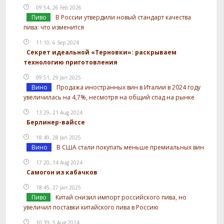
09:54, 26 Feb 2026
Пиво
В России утвердили новый стандарт качества
пива: что изменится
11:10, 6 Sep 2024
Секрет идеальной «Терновки»: раскрываем
технологию приготовления
09:51, 29 Jan 2025
Вино
Продажа иностранных вин в Италии в 2024 году
увеличилась на 4,7%, несмотря на общий спад на рынке
13:29, 21 Aug 2024
Берлинер-вайссе
18:49, 28 Jan 2025
Вино
В США стали покупать меньше премиальных вин
17:20, 14 Aug 2024
Самогон из кабачков
18:45, 27 Jan 2025
Пиво
Китай снизил импорт российского пива, но
увеличил поставки китайского пива в Россию
10:39, 5 Aug 2024