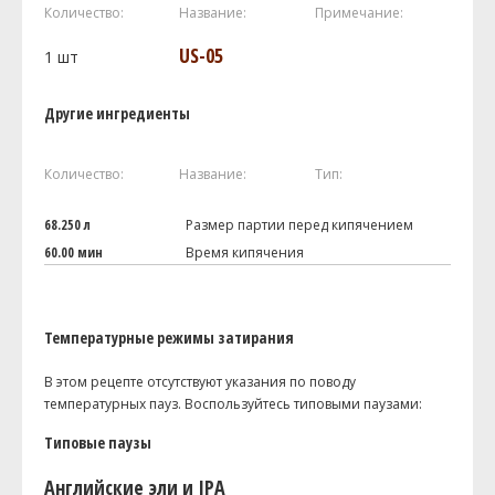
Количество:
Название:
Примечание:
US-05
1
шт
Другие ингредиенты
Количество:
Название:
Тип:
68.250 л
Размер партии перед кипячением
60.00 мин
Время кипячения
Температурные режимы затирания
В этом рецепте отсутствуют указания по поводу
температурных пауз. Воспользуйтесь типовыми паузами:
Типовые паузы
Английские эли и IPA