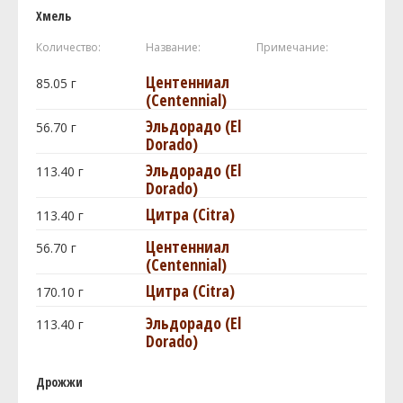
Хмель
Количество:
Название:
Примечание:
Центенниал
85.05
г
(Centennial)
Эльдорадо (El
56.70
г
Dorado)
Эльдорадо (El
113.40
г
Dorado)
Цитра (Citra)
113.40
г
Центенниал
56.70
г
(Centennial)
Цитра (Citra)
170.10
г
Эльдорадо (El
113.40
г
Dorado)
Дрожжи