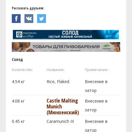
Рассказать друзьям:
Солод
Количество:
Название:
Примечание :
4.54
кг
Rice, Flaked
Внесение в
затор
Castle Malting
4.08
кг
Внесение в
Munich
затор
(Мюнхенский)
0.45
кг
Caramunich III
Внесение в
затор