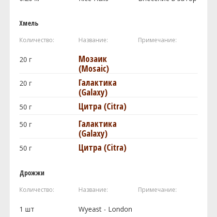
Хмель
Количество:
Название:
Примечание:
Мозаик
20
г
(Mosaic)
Галактика
20
г
(Galaxy)
Цитра (Citra)
50
г
Галактика
50
г
(Galaxy)
Цитра (Citra)
50
г
Дрожжи
Количество:
Название:
Примечание:
1
шт
Wyeast - London