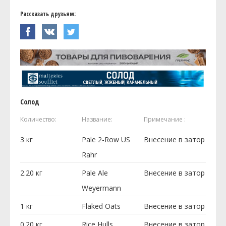
Рассказать друзьям:
Солод
Количество:
Название:
Примечание :
3
кг
Pale 2-Row US
Внесение в затор
Rahr
2.20
кг
Pale Ale
Внесение в затор
Weyermann
1
кг
Flaked Oats
Внесение в затор
0.20
кг
Rice Hulls
Внесение в затор