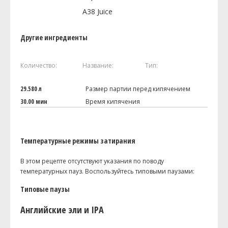
A38 Juice
Другие ингредиенты
Количество:
Название:
Тип:
29.580 л
Размер партии перед кипячением
30.00 мин
Время кипячения
Температурные режимы затирания
В этом рецепте отсутствуют указания по поводу
температурных пауз. Воспользуйтесь типовыми паузами:
Типовые паузы
Английские эли и IPA