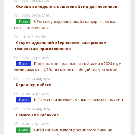
09:51, 18 Feb 2025
Основы виноделия: пошаговый гид для новичков
09:54, 26 Feb 2026
Пиво
В России утвердили новый стандарт качества
пива: что изменится
11:10, 6 Sep 2024
Секрет идеальной «Терновки»: раскрываем
технологию приготовления
09:51, 29 Jan 2025
Вино
Продажа иностранных вин в Италии в 2024 году
увеличилась на 4,7%, несмотря на общий спад на рынке
13:29, 21 Aug 2024
Берлинер-вайссе
18:49, 28 Jan 2025
Вино
В США стали покупать меньше премиальных вин
17:20, 14 Aug 2024
Самогон из кабачков
18:45, 27 Jan 2025
Пиво
Китай снизил импорт российского пива, но