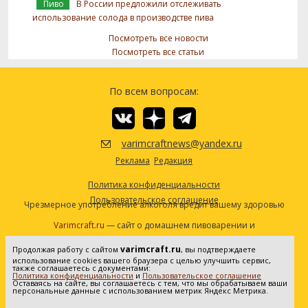
Пиво
В России предложили отслеживать
использование солода в производстве пива
Посмотреть все новости
Посмотреть все статьи
По всем вопросам:
varimcraftnews@yandex.ru
Реклама
Редакция
Политика конфиденциальности
Пользовательское соглашение
Чрезмерное употребление алкоголя вредит вашему здоровью
Varimcraft.ru
— сайт о домашнем пивоварении и
самогоноварении.
varimcraft.ru
Продолжая работу с сайтом
, вы подтверждаете
Сетевое издание «Варимкрафт». Зарегистрировано в
использование cookies вашего браузера с целью улучшить сервис,
Федеральной службе по надзору в сфере связи, информационных
также соглашаетесь с документами:
Политика конфиденциальности
и
Пользовательское соглашение
технологий и массовых коммуникаций (Роскомнадзор). Реестровая
Оставаясь на сайте, вы соглашаетесь с тем, что мы обрабатываем ваши
персональные данные с использованием метрик Яндекс Метрика.
запись ЭЛ No ФС77-80936 от 25.05.2021. Все права защищены. 16+