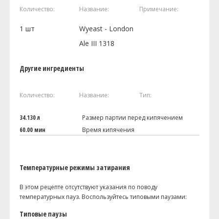
Количество:
Название:
Примечание:
1
шт
Wyeast - London
Ale III 1318
Другие ингредиенты
Количество:
Название:
Тип:
34.130 л
Размер партии перед кипячением
60.00 мин
Время кипячения
Температурные режимы затирания
В этом рецепте отсутствуют указания по поводу
температурных пауз. Воспользуйтесь типовыми паузами:
Типовые паузы