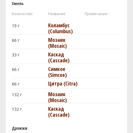
Хмель
Количество:
Название:
Примечание:
Коламбус
19
г
(Columbus)
Мозаик
66
г
(Mosaic)
Каскад
33
г
(Cascade)
Симкое
66
г
(Simcoe)
Цитра (Citra)
66
г
Мозаик
132
г
(Mosaic)
Каскад
132
г
(Cascade)
Дрожжи