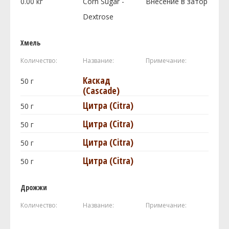
0.00
кг
Corn Sugar -
Внесение в затор
Dextrose
Хмель
Количество:
Название:
Примечание:
Каскад
50
г
(Cascade)
Цитра (Citra)
50
г
Цитра (Citra)
50
г
Цитра (Citra)
50
г
Цитра (Citra)
50
г
Дрожжи
Количество:
Название:
Примечание: