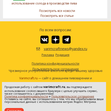
использование солода в производстве пива
Посмотреть все новости
Посмотреть все статьи
По всем вопросам:
varimcraftnews@yandex.ru
Реклама
Редакция
Политика конфиденциальности
Пользовательское соглашение
Чрезмерное употребление алкоголя вредит вашему здоровью
Varimcraft.ru
— сайт о домашнем пивоварении и
самогоноварении.
varimcraft.ru
Продолжая работу с сайтом
, вы подтверждаете
Сетевое издание «Варимкрафт». Зарегистрировано в
использование cookies вашего браузера с целью улучшить сервис,
Федеральной службе по надзору в сфере связи, информационных
также соглашаетесь с документами:
Политика конфиденциальности
и
Пользовательское соглашение
технологий и массовых коммуникаций (Роскомнадзор). Реестровая
Оставаясь на сайте, вы соглашаетесь с тем, что мы обрабатываем ваши
персональные данные с использованием метрик Яндекс Метрика.
запись ЭЛ No ФС77-80936 от 25.05.2021. Все права защищены. 16+
Согласен