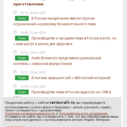
приготовлению
16:12, 26 Jan 2025
Пиво
В России предложили ввести строгие
ограничения на рекламу безалкогольного пива
16:08, 25 Jan 2025
Пиво
Производство и продажи пива в России растут, но
с ним растут и риски для здоровья
16:02, 24 Jan 2025
Пиво
Asahi Breweries представила уникальный
коктейль с лимоном внутри банки
15:57, 23 Jan 2025
Пиво
В Англии закрылся паб с 460-летней историей
15:54, 22 Jan 2025
Пиво
Производство пива в России выросло на 10% в
2024 году
varimcraft.ru
Продолжая работу с сайтом
, вы подтверждаете
15:52, 21 Jan 2025
использование cookies вашего браузера с целью улучшить сервис,
также соглашаетесь с документами:
Пиво
В России предложили отслеживать
Политика конфиденциальности
и
Пользовательское соглашение
Оставаясь на сайте, вы соглашаетесь с тем, что мы обрабатываем ваши
использование солода в производстве пива
персональные данные с использованием метрик Яндекс Метрика.
Посмотреть все новости