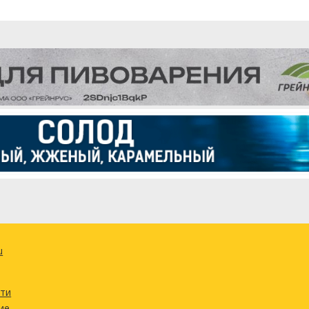
u
сти
ие