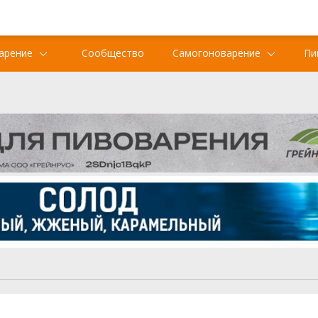
арение
Сообщество
Самогоноварение
Пи