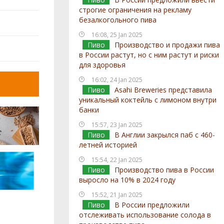
строгие ограничения на рекламу
безалкогольного пива
16:08, 25 Jan 2025
Пиво
Производство и продажи пива
в России растут, но с ним растут и риски
для здоровья
16:02, 24 Jan 2025
Пиво
Asahi Breweries представила
уникальный коктейль с лимоном внутри
банки
15:57, 23 Jan 2025
Пиво
В Англии закрылся паб с 460-
летней историей
15:54, 22 Jan 2025
Пиво
Производство пива в России
выросло на 10% в 2024 году
15:52, 21 Jan 2025
Пиво
В России предложили
отслеживать использование солода в