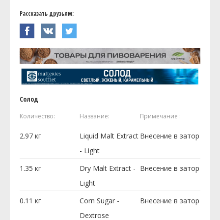
Рассказать друзьям:
Солод
Количество:
Название:
Примечание :
2.97
кг
Liquid Malt Extract
Внесение в затор
- Light
1.35
кг
Dry Malt Extract -
Внесение в затор
Light
0.11
кг
Corn Sugar -
Внесение в затор
Dextrose