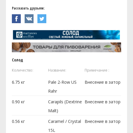
Рассказать друзьям:
Солод
Количество:
Название:
Примечание :
6.75
кг
Pale 2-Row US
Внесение в затор
Rahr
0.90
кг
Carapils (Dextrine
Внесение в затор
Malt)
0.56
кг
Caramel / Crystal
Внесение в затор
15L