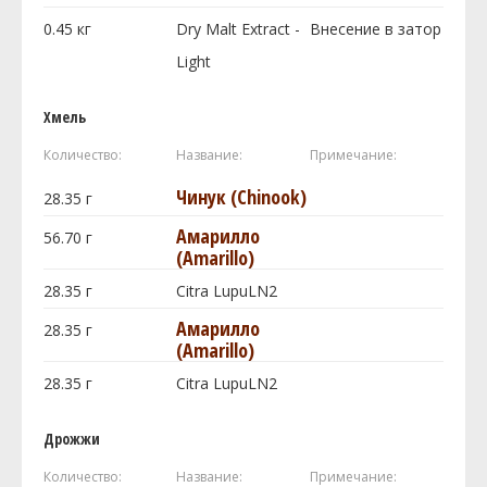
0.45
кг
Dry Malt Extract -
Внесение в затор
Light
Хмель
Количество:
Название:
Примечание:
Чинук (Chinook)
28.35
г
Амарилло
56.70
г
(Amarillo)
28.35
г
Citra LupuLN2
Амарилло
28.35
г
(Amarillo)
28.35
г
Citra LupuLN2
Дрожжи
Количество:
Название:
Примечание: