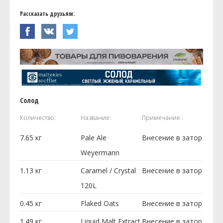
Рассказать друзьям:
Солод
Количество:
Название:
Примечание :
7.65
кг
Pale Ale
Внесение в затор
Weyermann
1.13
кг
Caramel / Crystal
Внесение в затор
120L
0.45
кг
Flaked Oats
Внесение в затор
1.49
кг
Liquid Malt Extract
Внесение в затор