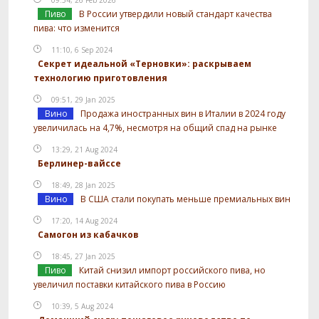
Пиво
В России утвердили новый стандарт качества
пива: что изменится
11:10, 6 Sep 2024
Секрет идеальной «Терновки»: раскрываем
технологию приготовления
09:51, 29 Jan 2025
Вино
Продажа иностранных вин в Италии в 2024 году
увеличилась на 4,7%, несмотря на общий спад на рынке
13:29, 21 Aug 2024
Берлинер-вайссе
18:49, 28 Jan 2025
Вино
В США стали покупать меньше премиальных вин
17:20, 14 Aug 2024
Самогон из кабачков
18:45, 27 Jan 2025
Пиво
Китай снизил импорт российского пива, но
увеличил поставки китайского пива в Россию
10:39, 5 Aug 2024