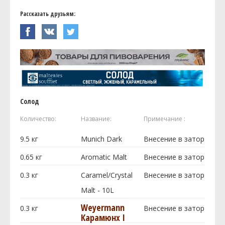
Рассказать друзьям:
Солод
Количество:
Название:
Примечание :
9.5
кг
Munich Dark
Внесение в затор
0.65
кг
Aromatic Malt
Внесение в затор
0.3
кг
Caramel/Crystal
Внесение в затор
Malt - 10L
Weyermann
0.3
кг
Внесение в затор
Карамюнх I