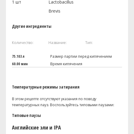
1
шт
Lactobacillus
Brevis
Другие ингредиенты
Количество:
Название:
Тип:
75.103 л
Размер партии перед кипячением
60.00 мин
Время кипячения
Температурные режимы затирания
В этом рецепте отсутствуют указания по поводу
температурных пауз. Воспользуйтесь типовыми паузами:
Типовые паузы
Английские эли и IPA