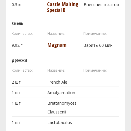
Castle Malting
0.3
кг
Внесение в затор
Special B
Хмель
Количество:
Название:
Примечание:
Magnum
9.92
г
Варить 60 мин.
Дрожжи
Количество:
Название:
Примечание:
2
шт
French Ale
1
шт
Amalgamation
1
шт
Brettanomyces
Claussenii
1
шт
Lactobacillus