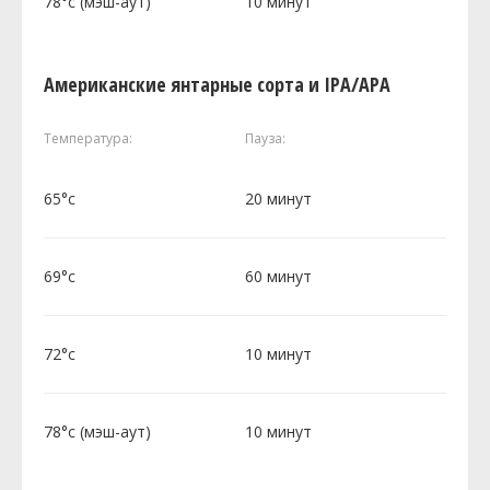
78°c (мэш-аут)
10 минут
Американские янтарные сорта и IPA/APA
Температура:
Пауза:
65°c
20 минут
69°c
60 минут
72°c
10 минут
78°c (мэш-аут)
10 минут