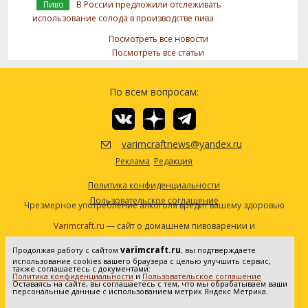
Пиво
В России предложили отслеживать
использование солода в производстве пива
Посмотреть все новости
Посмотреть все статьи
По всем вопросам:
varimcraftnews@yandex.ru
Реклама
Редакция
Политика конфиденциальности
Пользовательское соглашение
Чрезмерное употребление алкоголя вредит вашему здоровью
Varimcraft.ru
— сайт о домашнем пивоварении и
самогоноварении.
varimcraft.ru
Продолжая работу с сайтом
, вы подтверждаете
Сетевое издание «Варимкрафт». Зарегистрировано в
использование cookies вашего браузера с целью улучшить сервис,
Федеральной службе по надзору в сфере связи, информационных
также соглашаетесь с документами:
Политика конфиденциальности
и
Пользовательское соглашение
технологий и массовых коммуникаций (Роскомнадзор). Реестровая
Оставаясь на сайте, вы соглашаетесь с тем, что мы обрабатываем ваши
персональные данные с использованием метрик Яндекс Метрика.
запись ЭЛ No ФС77-80936 от 25.05.2021. Все права защищены. 16+