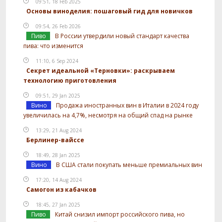
09:51, 18 Feb 2025
Основы виноделия: пошаговый гид для новичков
09:54, 26 Feb 2026
Пиво
В России утвердили новый стандарт качества
пива: что изменится
11:10, 6 Sep 2024
Секрет идеальной «Терновки»: раскрываем
технологию приготовления
09:51, 29 Jan 2025
Вино
Продажа иностранных вин в Италии в 2024 году
увеличилась на 4,7%, несмотря на общий спад на рынке
13:29, 21 Aug 2024
Берлинер-вайссе
18:49, 28 Jan 2025
Вино
В США стали покупать меньше премиальных вин
17:20, 14 Aug 2024
Самогон из кабачков
18:45, 27 Jan 2025
Пиво
Китай снизил импорт российского пива, но