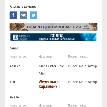
Рассказать друзьям:
Солод
Количество:
Название:
Примечание :
4.50
кг
Maris Otter Pale
Внесение в затор
Malt
Weyermann
1
кг
Внесение в затор
Карамюнх I
Хмель
Количество:
Название:
Примечание: