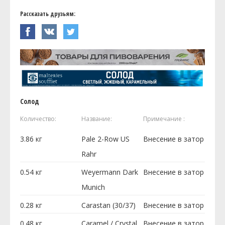
Рассказать друзьям:
Солод
Количество:
Название:
Примечание :
3.86
кг
Pale 2-Row US
Внесение в затор
Rahr
0.54
кг
Weyermann Dark
Внесение в затор
Munich
0.28
кг
Carastan (30/37)
Внесение в затор
0.48
кг
Caramel / Crystal
Внесение в затор