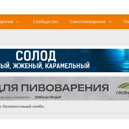
арение
Сообщество
Самогоноварение
Пи
Московский пиво-безалкогольный комбинат Очаково