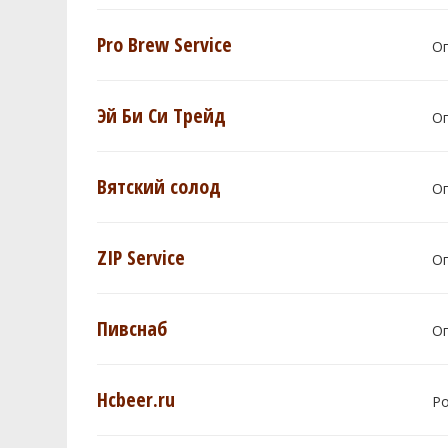
Pro Brew Service
О
Эй Би Си Трейд
О
Вятский солод
О
ZIP Service
О
Пивснаб
О
Hcbeer.ru
Р