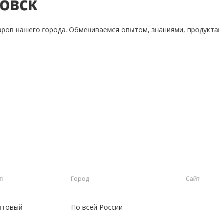
овск
аров нашего города. Обмениваемся опытом, знаниями, продукт
п
Город
Сайт
птовый
По всей России