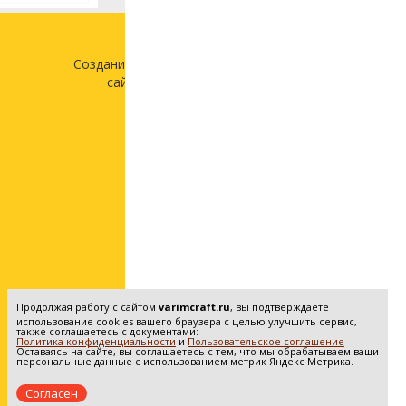
Создание и продвижение
сайта —
«Лонг Кэт»
Продолжая работу с сайтом
varimcraft.ru
, вы подтверждаете
использование cookies вашего браузера с целью улучшить сервис,
также соглашаетесь с документами:
Политика конфиденциальности
и
Пользовательское соглашение
Оставаясь на сайте, вы соглашаетесь с тем, что мы обрабатываем ваши
персональные данные с использованием метрик Яндекс Метрика.
Согласен