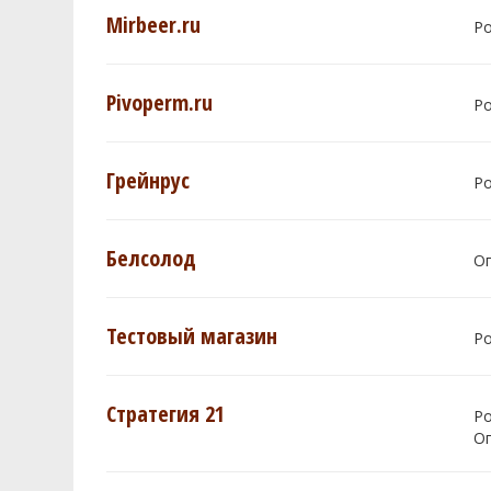
Mirbeer.ru
Р
Pivoperm.ru
Р
Грейнрус
Р
Белсолод
О
Тестовый магазин
Р
Стратегия 21
Р
О