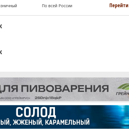
Перейти 
озничный
По всей России
к
к