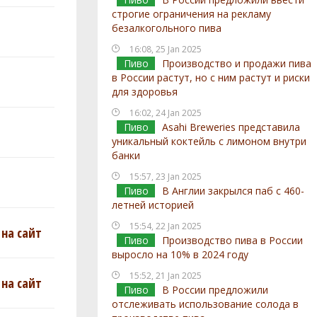
строгие ограничения на рекламу
безалкогольного пива
16:08, 25 Jan 2025
Пиво
Производство и продажи пива
в России растут, но с ним растут и риски
для здоровья
16:02, 24 Jan 2025
Пиво
Asahi Breweries представила
уникальный коктейль с лимоном внутри
банки
15:57, 23 Jan 2025
Пиво
В Англии закрылся паб с 460-
летней историей
15:54, 22 Jan 2025
на сайт
Пиво
Производство пива в России
выросло на 10% в 2024 году
15:52, 21 Jan 2025
на сайт
Пиво
В России предложили
отслеживать использование солода в