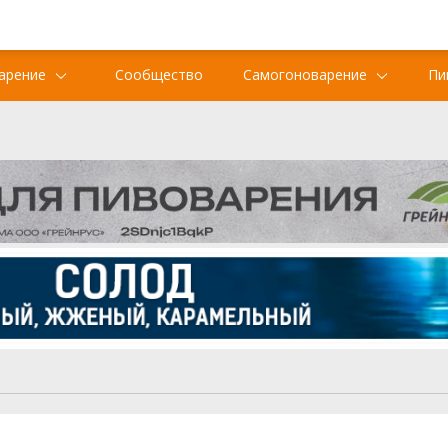
арение
Сообщество
Самогоноварение
Пи