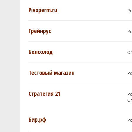
Pivoperm.ru
Р
Грейнрус
Р
Белсолод
О
Тестовый магазин
Р
Стратегия 21
Р
О
Бир.рф
Р