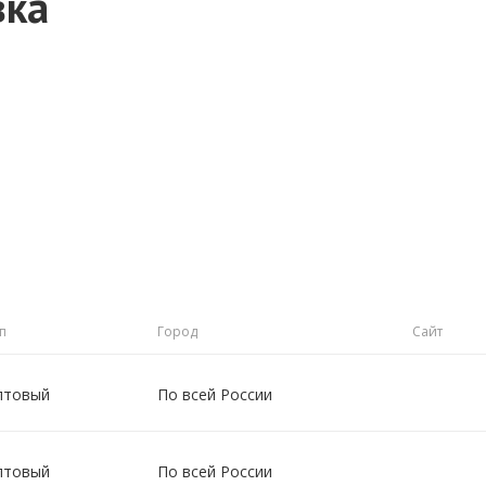
вка
п
Город
Сайт
птовый
По всей России
птовый
По всей России