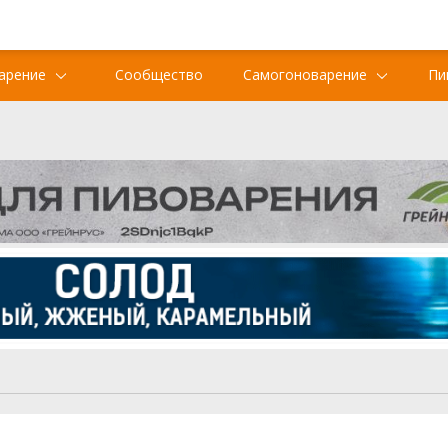
арение
Сообщество
Самогоноварение
Пи