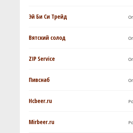
Эй Би Си Трейд
О
Вятский солод
О
ZIP Service
О
Пивснаб
О
Hcbeer.ru
Р
Mirbeer.ru
Р