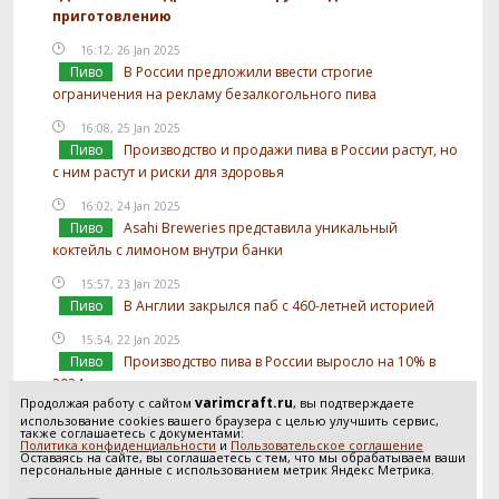
приготовлению
16:12, 26 Jan 2025
Пиво
В России предложили ввести строгие
ограничения на рекламу безалкогольного пива
16:08, 25 Jan 2025
Пиво
Производство и продажи пива в России растут, но
с ним растут и риски для здоровья
16:02, 24 Jan 2025
Пиво
Asahi Breweries представила уникальный
коктейль с лимоном внутри банки
15:57, 23 Jan 2025
Пиво
В Англии закрылся паб с 460-летней историей
15:54, 22 Jan 2025
Пиво
Производство пива в России выросло на 10% в
2024 году
varimcraft.ru
Продолжая работу с сайтом
, вы подтверждаете
15:52, 21 Jan 2025
использование cookies вашего браузера с целью улучшить сервис,
также соглашаетесь с документами:
Пиво
В России предложили отслеживать
Политика конфиденциальности
и
Пользовательское соглашение
Оставаясь на сайте, вы соглашаетесь с тем, что мы обрабатываем ваши
использование солода в производстве пива
персональные данные с использованием метрик Яндекс Метрика.
Посмотреть все новости