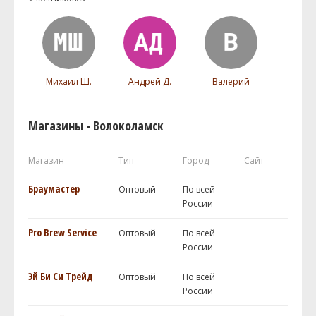
Михаил Ш.
Андрей Д.
Валерий
Магазины - Волоколамск
Магазин
Тип
Город
Сайт
Браумастер
Оптовый
По всей
России
Pro Brew Service
Оптовый
По всей
России
Эй Би Си Трейд
Оптовый
По всей
России