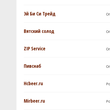
Эй Би Си Трейд
О
Вятский солод
О
ZIP Service
О
Пивснаб
О
Hcbeer.ru
Р
Mirbeer.ru
Р