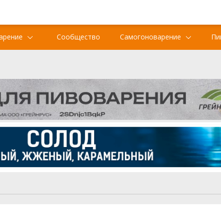
арение
Сообщество
Самогоноварение
Пи