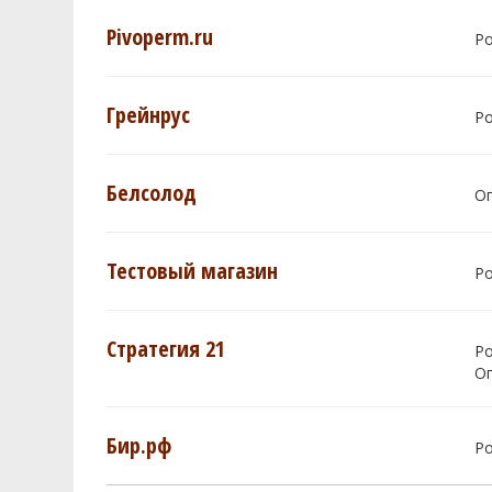
Pivoperm.ru
Р
Грейнрус
Р
Белсолод
О
Тестовый магазин
Р
Стратегия 21
Р
О
Бир.рф
Р