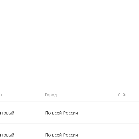
п
Город
Сайт
птовый
По всей России
птовый
По всей России