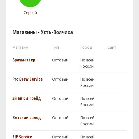
Сергей
Магазины - Усть-Волчиха
Магазин
Тип
Город
Сайт
Браумастер
Оптовый
По всей
России
Pro Brew Service
Оптовый
По всей
России
Эй Би Си Трейд
Оптовый
По всей
России
Вятский солод
Оптовый
По всей
России
ZIP Service
Оптовый
По всей