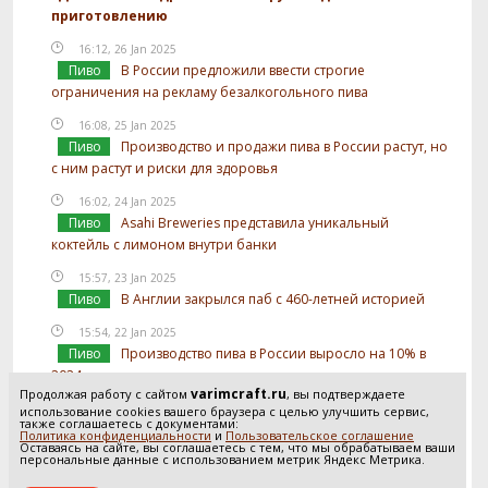
приготовлению
16:12, 26 Jan 2025
Пиво
В России предложили ввести строгие
ограничения на рекламу безалкогольного пива
16:08, 25 Jan 2025
Пиво
Производство и продажи пива в России растут, но
с ним растут и риски для здоровья
16:02, 24 Jan 2025
Пиво
Asahi Breweries представила уникальный
коктейль с лимоном внутри банки
15:57, 23 Jan 2025
Пиво
В Англии закрылся паб с 460-летней историей
15:54, 22 Jan 2025
Пиво
Производство пива в России выросло на 10% в
2024 году
varimcraft.ru
Продолжая работу с сайтом
, вы подтверждаете
15:52, 21 Jan 2025
использование cookies вашего браузера с целью улучшить сервис,
также соглашаетесь с документами:
Пиво
В России предложили отслеживать
Политика конфиденциальности
и
Пользовательское соглашение
Оставаясь на сайте, вы соглашаетесь с тем, что мы обрабатываем ваши
использование солода в производстве пива
персональные данные с использованием метрик Яндекс Метрика.
Посмотреть все новости