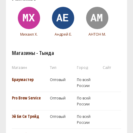
Михаил Х.
Андрей Е.
АНТОН М.
Магазины - Тында
Магазин
Тип
Город
Сайт
Браумастер
Оптовый
По всей
России
Pro Brew Service
Оптовый
По всей
России
Эй Би Си Трейд
Оптовый
По всей
России