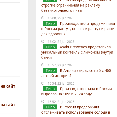
строгие ограничения на рекламу
безалкогольного пива
16:08, 25 Jan 2025
Пиво
Производство и продажи пива
в России растут, но с ним растут и риски
для здоровья
16:02, 24 Jan 2025
Пиво
Asahi Breweries представила
уникальный коктейль с лимоном внутри
банки
15:57, 23 Jan 2025
Пиво
В Англии закрылся паб с 460-
летней историей
15:54, 22 Jan 2025
на сайт
Пиво
Производство пива в России
выросло на 10% в 2024 году
15:52, 21 Jan 2025
на сайт
Пиво
В России предложили
отслеживать использование солода в