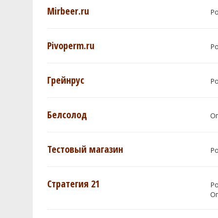
Mirbeer.ru
Р
Pivoperm.ru
Р
Грейнрус
Р
Белсолод
О
Тестовый магазин
Р
Стратегия 21
Р
О