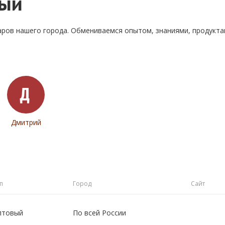
ный
аров нашего города. Обмениваемся опытом, знаниями, продукт
Дмитрий
п
Город
Сайт
птовый
По всей России