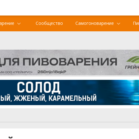
арение
Сообщество
Самогоноварение
Пи