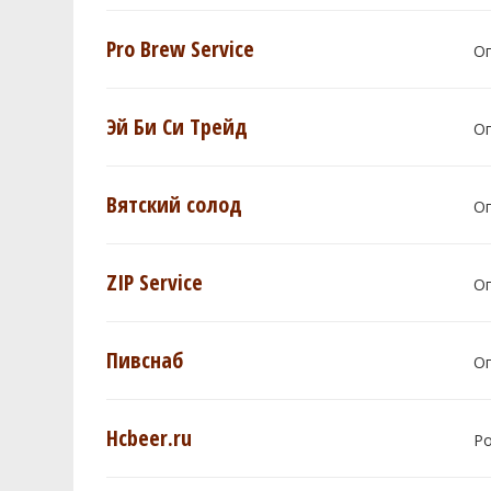
Pro Brew Service
О
Эй Би Си Трейд
О
Вятский солод
О
ZIP Service
О
Пивснаб
О
Hcbeer.ru
Р