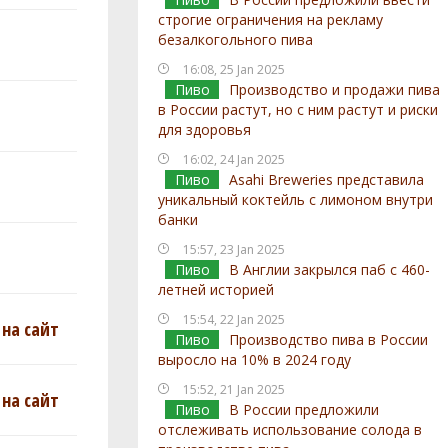
строгие ограничения на рекламу
безалкогольного пива
16:08, 25 Jan 2025
Пиво
Производство и продажи пива
в России растут, но с ним растут и риски
для здоровья
16:02, 24 Jan 2025
Пиво
Asahi Breweries представила
уникальный коктейль с лимоном внутри
банки
15:57, 23 Jan 2025
Пиво
В Англии закрылся паб с 460-
летней историей
15:54, 22 Jan 2025
на сайт
Пиво
Производство пива в России
выросло на 10% в 2024 году
15:52, 21 Jan 2025
на сайт
Пиво
В России предложили
отслеживать использование солода в