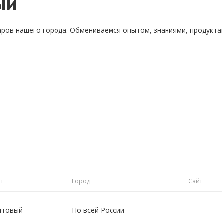
ый
аров нашего города. Обмениваемся опытом, знаниями, продукт
п
Город
Сайт
птовый
По всей России