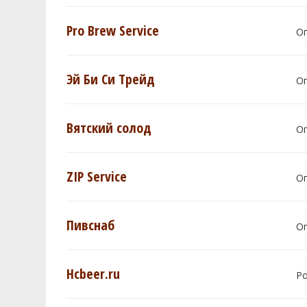
Pro Brew Service
О
Эй Би Си Трейд
О
Вятский солод
О
ZIP Service
О
Пивснаб
О
Hcbeer.ru
Р