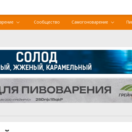
арение
Сообщество
Самогоноварение
Пи