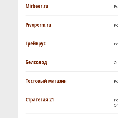
Mirbeer.ru
Р
Pivoperm.ru
Р
Грейнрус
Р
Белсолод
О
Тестовый магазин
Р
Стратегия 21
Р
О