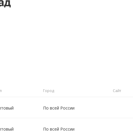
ад
п
Город
Сайт
птовый
По всей России
птовый
По всей России