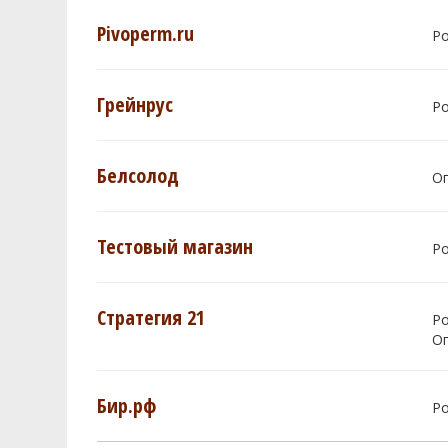
Pivoperm.ru
Р
Грейнрус
Р
Белсолод
О
Тестовый магазин
Р
Стратегия 21
Р
О
Бир.рф
Р