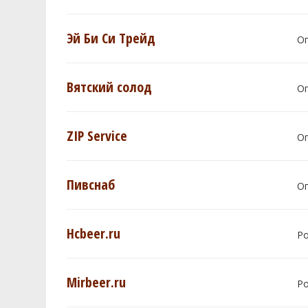
Эй Би Си Трейд
О
Вятский солод
О
ZIP Service
О
Пивснаб
О
Hcbeer.ru
Р
Mirbeer.ru
Р