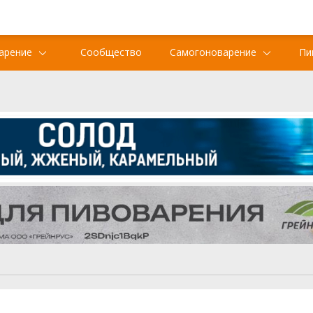
арение
Сообщество
Самогоноварение
Пи