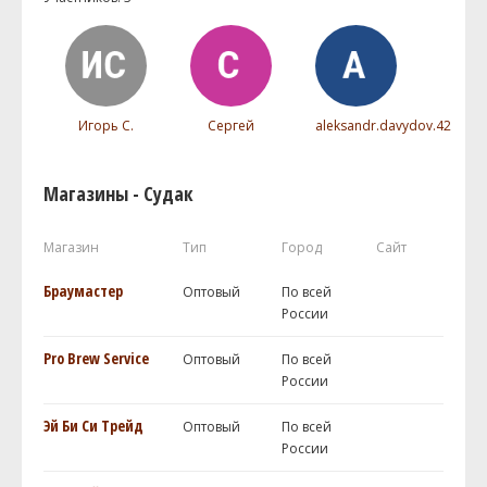
Игорь С.
Сергей
aleksandr.davydov.42
Магазины - Судак
Магазин
Тип
Город
Сайт
Браумастер
Оптовый
По всей
России
Pro Brew Service
Оптовый
По всей
России
Эй Би Си Трейд
Оптовый
По всей
России