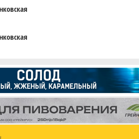
нковская
нковская
u