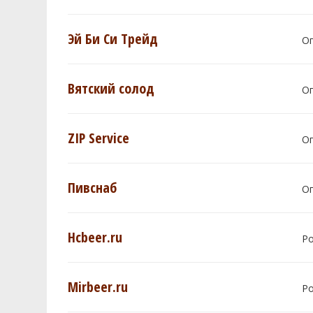
Эй Би Си Трейд
О
Вятский солод
О
ZIP Service
О
Пивснаб
О
Hcbeer.ru
Р
Mirbeer.ru
Р