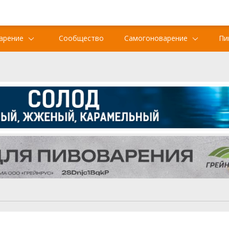
арение
Сообщество
Самогоноварение
Пи