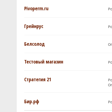
Pivoperm.ru
Р
Грейнрус
Р
Белсолод
О
Тестовый магазин
Р
Стратегия 21
Р
О
Бир.рф
Р