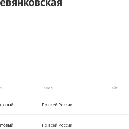
евянковская
п
Город
Сайт
птовый
По всей России
птовый
По всей России