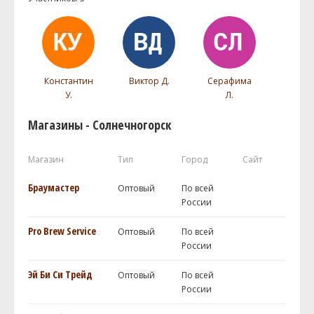
Константин
Виктор Д.
Серафима
У.
Л.
Магазины - Солнечногорск
Магазин
Тип
Город
Сайт
Браумастер
Оптовый
По всей
России
Pro Brew Service
Оптовый
По всей
России
Эй Би Си Трейд
Оптовый
По всей
России