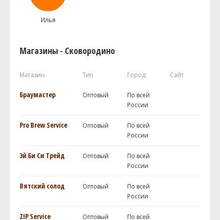
Илья
Магазины - Сковородино
Магазин
Тип
Город
Сайт
Браумастер
Оптовый
По всей
России
Pro Brew Service
Оптовый
По всей
России
Эй Би Си Трейд
Оптовый
По всей
России
Вятский солод
Оптовый
По всей
России
ZIP Service
Оптовый
По всей